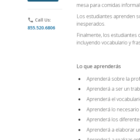
mesa para comidas informale
Los estudiantes aprenden so
phone
Call Us:
inesperados.
855.520.6806
Finalmente, los estudiantes 
incluyendo vocabulario y fras
Lo que aprenderás
Aprenderá sobre la profe
Aprenderá a ser un tra
Aprenderá el vocabulario
Aprenderá lo necesario 
Aprenderá los diferentes
Aprenderá a elaborar un
Aprenderá a realizar en