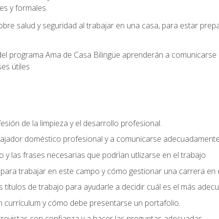
s y formales.
bre salud y seguridad al trabajar en una casa, para estar pre
del programa Ama de Casa Bilingüe aprenderán a comunicarse en 
es útiles
sión de la limpieza y el desarrollo profesional.
bajador doméstico profesional y a comunicarse adecuadament
 y las frases necesarias que podrìan utlizarse en el trabajo
para trabajar en este campo y cómo gestionar una carrera en e
 títulos de trabajo para ayudarle a decidir cuál es el más adec
 currículum y cómo debe presentarse un portafolio.
trevistas con confianza y a hacer las preguntas adecuadas.