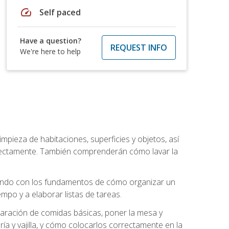
speed
Self paced
Have a question?
REQUEST INFO
We're here to help
mpieza de habitaciones, superficies y objetos, así
rrectamente. También comprenderán cómo lavar la
zando con los fundamentos de cómo organizar un
mpo y a elaborar listas de tareas.
eparación de comidas básicas, poner la mesa y
ría y vajilla, y cómo colocarlos correctamente en la