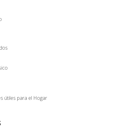
o
ados
sico
s útiles para el Hogar
s