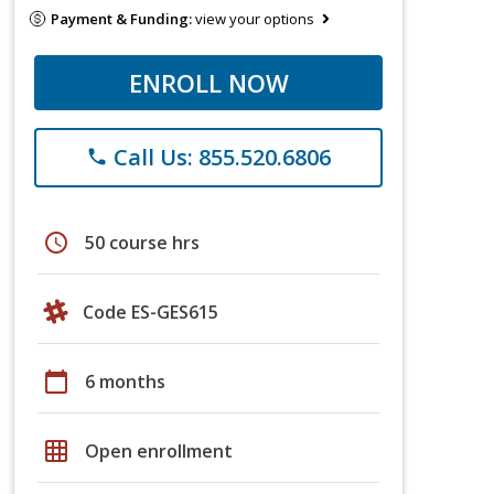
Payment & Funding:
view your options
ENROLL NOW
Call Us: 855.520.6806
phone
schedule
50 course hrs
Code ES-GES615
calendar_today
6 months
grid_on
Open enrollment