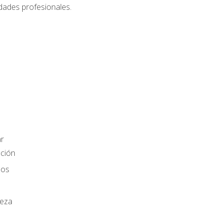
dades profesionales.
r
ación
los
ieza