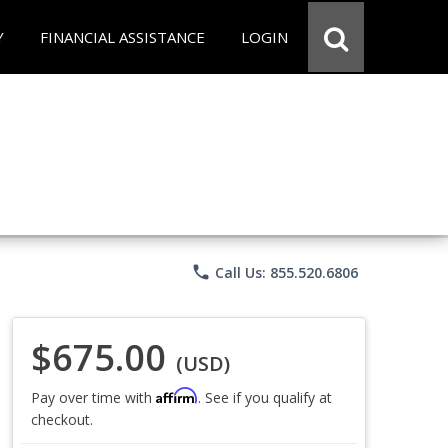
Y
FINANCIAL ASSISTANCE
LOGIN
phone
Call Us: 855.520.6806
$675.00
(USD)
Affirm
Pay over time with
. See if you qualify at
checkout.